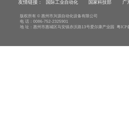
友情链接
：
国际工业自动化
国家科技部
广
版权所有 © 惠州市兴源自动化设备有限公司
电 话：0086-752-2325901
地 址：惠州市惠城区马安镇赤沃路13号爱尔康产业园
粤ICP