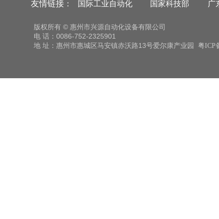
友情链接
：
国际工业自动化
国家科技部
广
版权所有 © 惠州市兴源自动化设备有限公司
电 话：0086-752-2325901
地 址：惠州市惠城区马安镇赤沃路13号爱尔康产业园
粤ICP