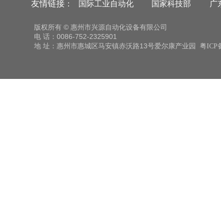
友情链接
：
国际工业自动化
国家科技部
广
版权所有 © 惠州市兴源自动化设备有限公司
电 话：0086-752-2325901
地 址：惠州市惠城区马安镇赤沃路13号爱尔康产业园
粤ICP